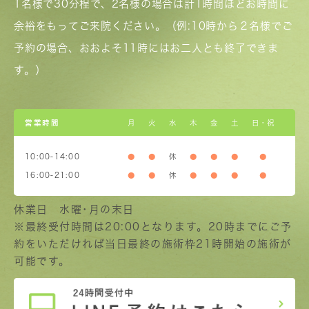
1名様で30分程で、2名様の場合は計1時間ほどお時間に
余裕をもってご来院ください。（例:10時から２名様でご
予約の場合、おおよそ11時にはお二人とも終了できま
す。）
営業時間
月
火
水
木
金
土
日・祝
10:00-14:00
●
●
休
●
●
●
●
16:00-21:00
●
●
休
●
●
●
●
休業日 水曜･月の末日
※最終受付時間は20:00となります。20時までにご予
約をいただければ当日最終の施術枠21時開始の施術が
可能です。