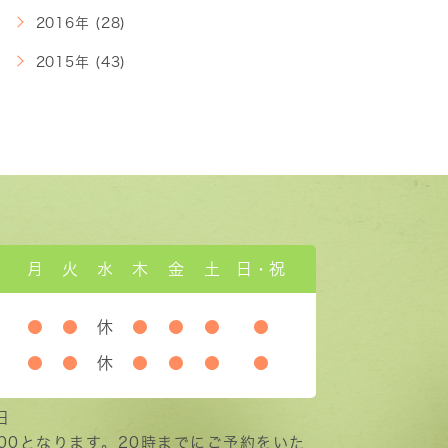
2016年 (28)
2015年 (43)
月
火
水
木
金
土
日・祝
●
●
休
●
●
●
●
●
●
休
●
●
●
●
日
:00となります。20時までにご予約をいた