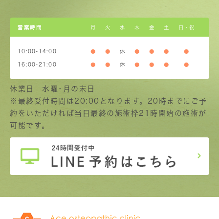
営業時間
月
火
水
木
金
土
日・祝
10:00-14:00
●
●
休
●
●
●
●
16:00-21:00
●
●
休
●
●
●
●
休業日 水曜･月の末日
※最終受付時間は20:00となります。20時までにご予
約をいただければ当日最終の施術枠21時開始の施術が
可能です。