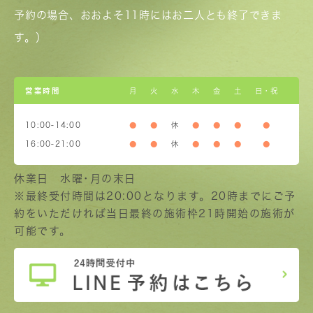
予約の場合、おおよそ11時にはお二人とも終了できま
す。）
営業時間
月
火
水
木
金
土
日・祝
10:00-14:00
●
●
休
●
●
●
●
16:00-21:00
●
●
休
●
●
●
●
休業日 水曜･月の末日
※最終受付時間は20:00となります。20時までにご予
約をいただければ当日最終の施術枠21時開始の施術が
可能です。