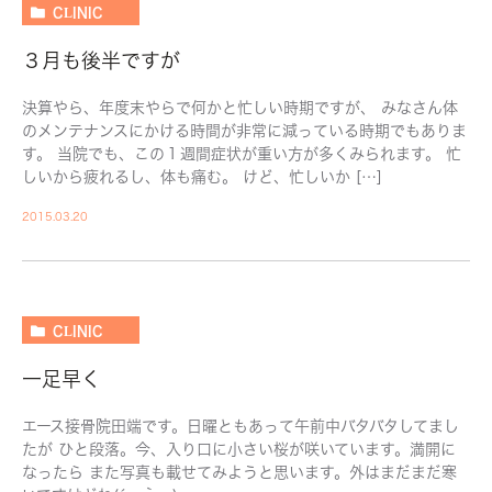
CLINIC
３月も後半ですが
決算やら、年度末やらで何かと忙しい時期ですが、 みなさん体
のメンテナンスにかける時間が非常に減っている時期でもありま
す。 当院でも、この１週間症状が重い方が多くみられます。 忙
しいから疲れるし、体も痛む。 けど、忙しいか […]
2015.03.20
CLINIC
一足早く
エース接骨院田端です。日曜ともあって午前中バタバタしてまし
たが ひと段落。今、入り口に小さい桜が咲いています。満開に
なったら また写真も載せてみようと思います。外はまだまだ寒