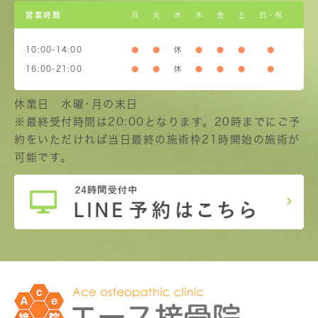
営業時間
月
火
水
木
金
土
日・祝
10:00-14:00
●
●
休
●
●
●
●
16:00-21:00
●
●
休
●
●
●
●
休業日 水曜･月の末日
※最終受付時間は20:00となります。20時までにご予
約をいただければ当日最終の施術枠21時開始の施術が
可能です。