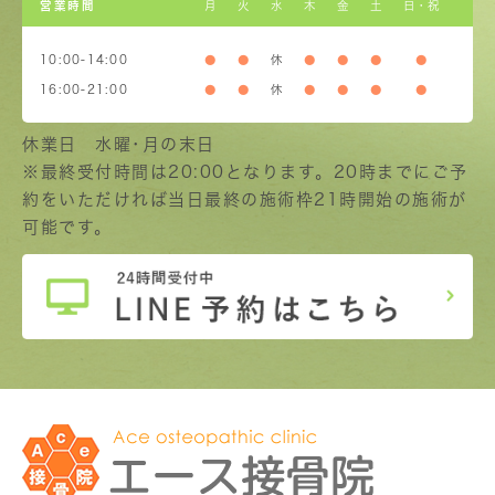
営業時間
月
火
水
木
金
土
日・祝
10:00-14:00
●
●
休
●
●
●
●
16:00-21:00
●
●
休
●
●
●
●
休業日 水曜･月の末日
※最終受付時間は20:00となります。20時までにご予
約をいただければ当日最終の施術枠21時開始の施術が
可能です。