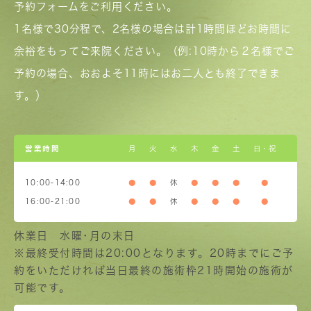
予約フォームをご利用ください。
1名様で30分程で、2名様の場合は計1時間ほどお時間に
余裕をもってご来院ください。（例:10時から２名様でご
予約の場合、おおよそ11時にはお二人とも終了できま
す。）
営業時間
月
火
水
木
金
土
日・祝
10:00-14:00
●
●
休
●
●
●
●
16:00-21:00
●
●
休
●
●
●
●
休業日 水曜･月の末日
※最終受付時間は20:00となります。20時までにご予
約をいただければ当日最終の施術枠21時開始の施術が
可能です。