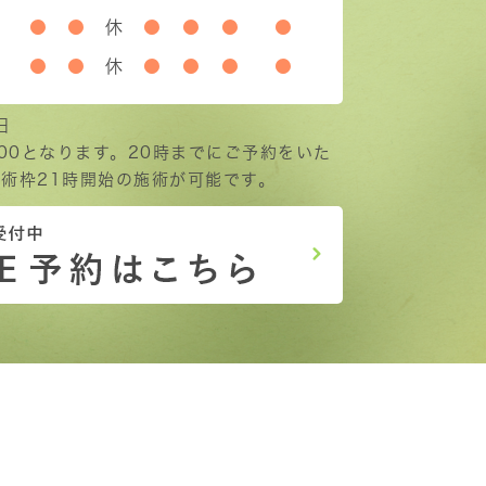
●
●
休
●
●
●
●
●
●
休
●
●
●
●
日
:00となります。20時までにご予約をいた
術枠21時開始の施術が可能です。