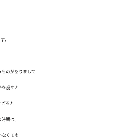
です。
うものがありまして
子を崩すと
すぎると
の時期は、
いなくても