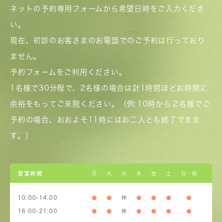
ネットの予約専用フォームから希望日時をご入力くださ
い。
現在、初診のお客さまのお電話でのご予約は行っており
ません。
予約フォームをご利用ください。
1名様で30分程で、2名様の場合は計1時間ほどお時間に
余裕をもってご来院ください。（例:10時から２名様でご
予約の場合、おおよそ11時にはお二人とも終了できま
す。）
営業時間
月
火
水
木
金
土
日・祝
10:00-14:00
●
●
休
●
●
●
●
16:00-21:00
●
●
休
●
●
●
●