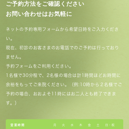
ご予約方法をご確認ください
お問い合わせはお気軽に
ネットの予約専用フォームから希望日時をご入力くださ
い。
現在、初診のお客さまのお電話でのご予約は行っており
ません。
予約フォームをご利用ください。
1名様で30分程で、2名様の場合は計1時間ほどお時間に
余裕をもってご来院ください。（例:10時から２名様でご
予約の場合、おおよそ11時にはお二人とも終了できま
す。）
営業時間
月
火
水
木
金
土
日・祝