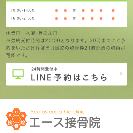
10:00-14:00
●
●
休
●
●
●
●
16:00-21:00
●
●
休
●
●
●
●
休業日 水曜･月の末日
※最終受付時間は20:00となります。20時までにご予
約をいただければ当日最終の施術枠21時開始の施術が
可能です。