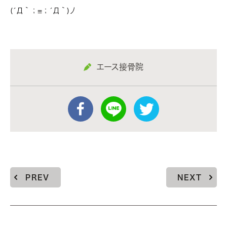
(´Д｀；≡；´Д｀)丿
エース接骨院
PREV
NEXT