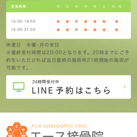
営業時間
月
火
水
木
金
土
日・祝
10:00-14:00
●
●
休
●
●
●
●
16:00-21:00
●
●
休
●
●
●
●
休業日 水曜･月の末日
※最終受付時間は20:00となります。20時までにご予
約をいただければ当日最終の施術枠21時開始の施術が
可能です。