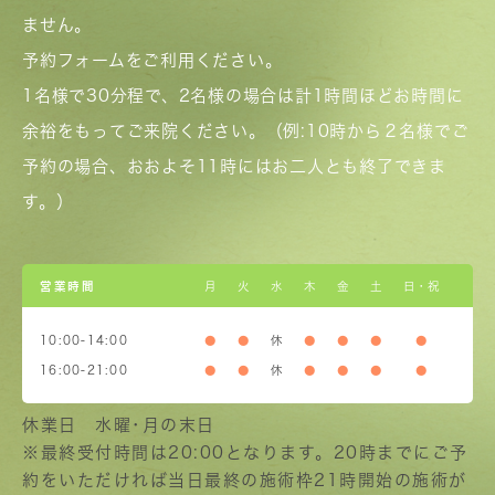
ません。
予約フォームをご利用ください。
1名様で30分程で、2名様の場合は計1時間ほどお時間に
余裕をもってご来院ください。（例:10時から２名様でご
予約の場合、おおよそ11時にはお二人とも終了できま
す。）
営業時間
月
火
水
木
金
土
日・祝
10:00-14:00
●
●
休
●
●
●
●
16:00-21:00
●
●
休
●
●
●
●
休業日 水曜･月の末日
※最終受付時間は20:00となります。20時までにご予
約をいただければ当日最終の施術枠21時開始の施術が