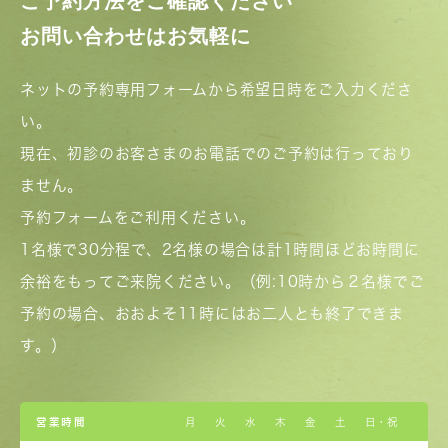
ご予約方法をご確認ください
お問い合わせはお気軽に
ネットの予約専用フォームから希望日時をご入力くださ
い。
現在、初診のお客さまのお電話でのご予約は行っており
ません。
予約フォームをご利用ください。
1名様で30分程で、2名様の場合は計1時間ほどお時間に
余裕をもってご来院ください。（例:10時から２名様でご
予約の場合、おおよそ11時にはお二人とも終了できま
す。）
営業時間
月
火
水
木
金
土
日・祝