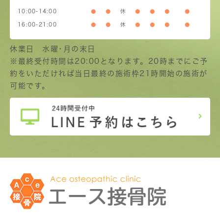
10:00-14:00
●
●
休
●
●
●
●
16:00-21:00
●
●
休
●
●
●
●
休業日 水曜･月の末日
※最終受付時間は20:00となります。20時までにご予
約をいただければ当日最終の施術枠21時開始の施術が
可能です。