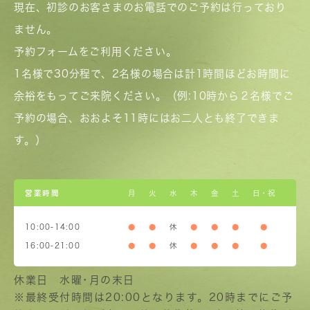
現在、初診のお客さまのお電話でのご予約は行っており
ません。
予約フォームをご利用ください。
1名様で30分程で、2名様の場合は計1時間ほどお時間に
余裕をもってご来院ください。（例:10時から２名様でご
予約の場合、おおよそ11時にはお二人とも終了できま
す。）
営業時間
月
火
水
木
金
土
日・祝
10:00-14:00
●
●
休
●
●
●
●
16:00-21:00
●
●
休
●
●
●
●
休業日 水曜･月の末日
※最終受付時間は20:00となります。20時までにご予