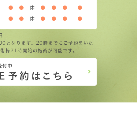
●
●
休
●
●
●
●
●
●
休
●
●
●
●
日
:00となります。20時までにご予約をいた
術枠21時開始の施術が可能です。