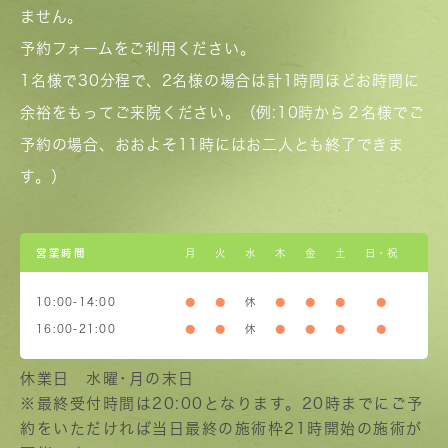
ません。
予約フォームをご利用ください。
1名様で30分程で、2名様の場合は計1時間ほどお時間に
余裕をもってご来院ください。（例:10時から２名様でご
予約の場合、おおよそ11時にはお二人とも終了できま
す。）
営業時間
月
火
水
木
金
土
日・祝
10:00-14:00
●
●
休
●
●
●
●
16:00-21:00
●
●
休
●
●
●
●
休業日 水曜･月の末日
※最終受付時間は20:00となります。20時までにご予
約をいただければ当日最終の施術枠21時開始の施術が