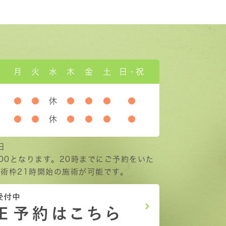
月
火
水
木
金
土
日・祝
●
●
休
●
●
●
●
●
●
休
●
●
●
●
日
:00となります。20時までにご予約をいた
術枠21時開始の施術が可能です。